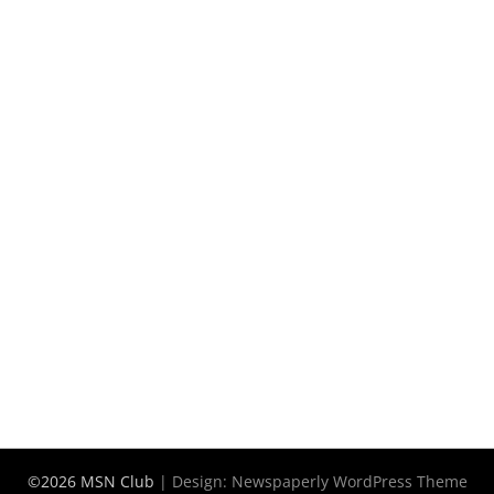
©2026 MSN Club
| Design:
Newspaperly WordPress Theme