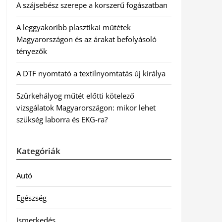
A szájsebész szerepe a korszerű fogászatban
A leggyakoribb plasztikai műtétek
Magyarországon és az árakat befolyásoló
tényezők
A DTF nyomtató a textilnyomtatás új királya
Szürkehályog műtét előtti kötelező
vizsgálatok Magyarországon: mikor lehet
szükség laborra és EKG-ra?
Kategóriák
Autó
Egészség
Ismerkedés