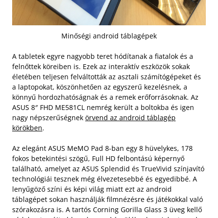
Minőségi android táblagépek
A tabletek egyre nagyobb teret hódítanak a fiatalok és a
felnőttek köreiben is. Ezek az interaktív eszközök sokak
életében teljesen felváltották az asztali számítógépeket és
a laptopokat, köszönhetően az egyszerű kezelésnek, a
könnyű hordozhatóságnak és a remek erőforrásoknak. Az
ASUS 8″ FHD ME581CL nemrég került a boltokba és igen
nagy népszerűségnek
örvend az android táblagép
körökben
.
Az elegánt ASUS MeMO Pad 8-ban egy 8 hüvelykes, 178
fokos betekintési szögű, Full HD felbontású képernyő
található, amelyet az ASUS Splendid és TrueVivid színjavító
technológiái tesznek még élvezetesebbé és egyedibbé. A
lenyűgöző színi és képi világ miatt ezt az android
táblagépet sokan használják filmnézésre és játékokkal való
szórakozásra is. A tartós Corning Gorilla Glass 3 üveg kellő