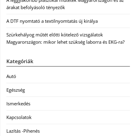
A leggyakoribb plasztikai műtétek Magyarországon és az
árakat befolyásoló tényezők
A DTF nyomtató a textilnyomtatás új királya
Szürkehályog műtét előtti kötelező vizsgálatok
Magyarországon: mikor lehet szükség laborra és EKG-ra?
Kategóriák
Autó
Egészség
Ismerkedés
Kapcsolatok
Lazítás -Pihenés