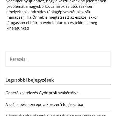
védelmet nyújt ahhoz, hogy a készüléknek ne jelentsenek
problémát a nagyobb koccanások és ütődések sem,
amelyek sok androidos táblagép vesztét okozzák
manapság. Ha Önnek is megtetszett az eszköz, akkor
látogasson el bátran weboldalunkra és tekintse meg
kínálatunkat!
KERESÉS:
Legutóbbi bejegyzések
Generálkivitelezés Győr profi szakértőivel
A szájsebész szerepe a korszerű fogászatban