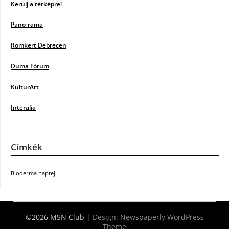
Kerülj a térképre!
Pano-rama
Romkert Debrecen
Duma Fórum
KulturArt
Interalia
Címkék
Bioderma naptej
©2026 MSN Club
| Design:
Newspaperly WordPress
Theme