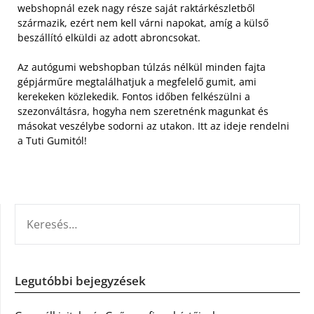
webshopnál ezek nagy része saját raktárkészletből
származik, ezért nem kell várni napokat, amíg a külső
beszállító elküldi az adott abroncsokat.
Az autógumi webshopban túlzás nélkül minden fajta
gépjárműre megtalálhatjuk a megfelelő gumit, ami
kerekeken közlekedik. Fontos időben felkészülni a
szezonváltásra, hogyha nem szeretnénk magunkat és
másokat veszélybe sodorni az utakon. Itt az ideje rendelni
a Tuti Gumitól!
KERESÉS:
Legutóbbi bejegyzések