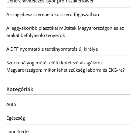
Generálkivitelezés Győr profi szakértőivel
A szájsebész szerepe a korszerű fogászatban
A leggyakoribb plasztikai műtétek Magyarországon és az
árakat befolyásoló tényezők
A DTF nyomtató a textilnyomtatás új királya
Szürkehályog műtét előtti kötelező vizsgálatok
Magyarországon: mikor lehet szükség laborra és EKG-ra?
Kategóriák
Autó
Egészség
Ismerkedés