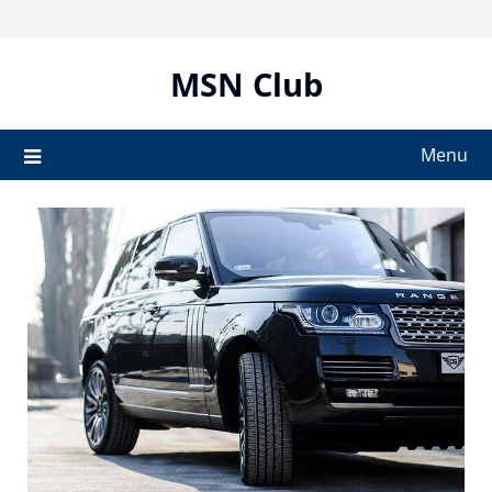
Skip
to
content
MSN Club
Menu