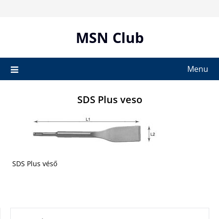
Skip
to
content
MSN Club
Menu
SDS Plus veso
SDS Plus véső
KERESÉS: