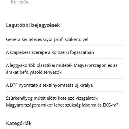
Legutóbbi bejegyzések
Generálkivitelezés Győr profi szakértőivel
A szájsebész szerepe a korszerű fogászatban
A leggyakoribb plasztikai műtétek Magyarországon és az
árakat befolyásoló tényezők
A DTF nyomtató a textilnyomtatás új királya
Szürkehályog műtét előtti kötelező vizsgálatok
Magyarországon: mikor lehet szükség laborra és EKG-ra?
Kategóriák