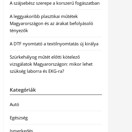
A szájsebész szerepe a korszerű fogászatban
A leggyakoribb plasztikai műtétek
Magyarországon és az árakat befolyásoló
tényezők
A DTF nyomtató a textilnyomtatás új királya
Szürkehályog műtét előtti kötelező
vizsgálatok Magyarországon: mikor lehet
szükség laborra és EKG-ra?
Kategóriák
Autó
Egészség
Ismerkedés