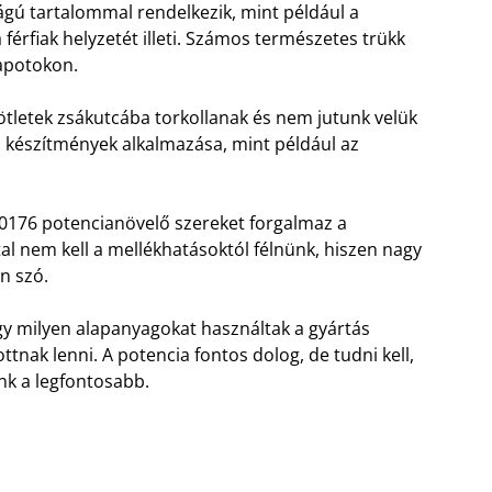
gú tartalommal rendelkezik, mint például a
férfiak helyzetét illeti. Számos természetes trükk
lapotokon.
ötletek zsákutcába torkollanak és nem jutunk velük
is készítmények alkalmazása, mint például az
20176 potencianövelő szereket forgalmaz a
l nem kell a mellékhatásoktól félnünk, hiszen nagy
n szó.
y milyen alapanyagokat használtak a gyártás
tnak lenni. A potencia fontos dolog, de tudni kell,
k a legfontosabb.