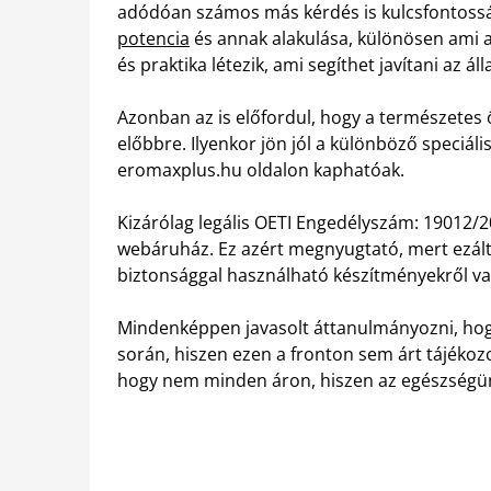
adódóan számos más kérdés is kulcsfontossá
potencia
és annak alakulása, különösen ami a 
és praktika létezik, ami segíthet javítani az ál
Azonban az is előfordul, hogy a természetes 
előbbre. Ilyenkor jön jól a különböző speciál
eromaxplus.hu oldalon kaphatóak.
Kizárólag legális OETI Engedélyszám: 19012/
webáruház. Ez azért megnyugtató, mert ezálta
biztonsággal használható készítményekről va
Mindenképpen javasolt áttanulmányozni, hog
során, hiszen ezen a fronton sem árt tájékozot
hogy nem minden áron, hiszen az egészségün