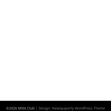
©2026 MSN Club
| Design:
Newspaperly WordPress Theme