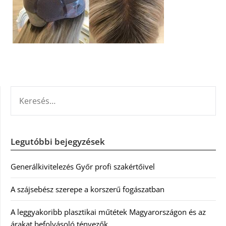
KERESÉS:
Legutóbbi bejegyzések
Generálkivitelezés Győr profi szakértőivel
A szájsebész szerepe a korszerű fogászatban
A leggyakoribb plasztikai műtétek Magyarországon és az
árakat befolyásoló tényezők