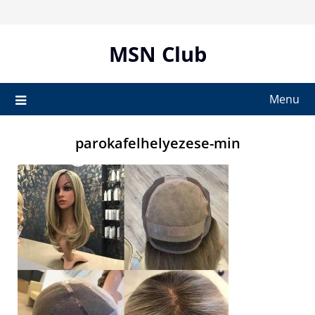
Skip
to
content
MSN Club
Menu
parokafelhelyezese-min