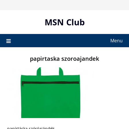
Skip
to
content
MSN Club
Menu
papirtaska szoroajandek
papírtáska szóróajándék