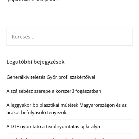
KERESÉS:
Legutóbbi bejegyzések
Generálkivitelezés Győr profi szakértőivel
A szájsebész szerepe a korszerű fogászatban
A leggyakoribb plasztikai műtétek Magyarországon és az
árakat befolyásoló tényezők
A DTF nyomtató a textilnyomtatás új királya