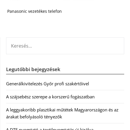
Panasonic vezetékes telefon
KERESÉS:
Legutóbbi bejegyzések
Generálkivitelezés Győr profi szakértőivel
A szájsebész szerepe a korszerű fogászatban
A leggyakoribb plasztikai műtétek Magyarországon és az
árakat befolyásoló tényezők
A DTF nyomtató a textilnyomtatás új királya