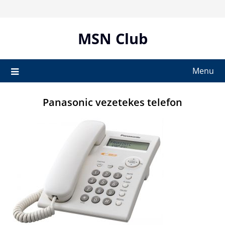
Skip
to
content
MSN Club
Menu
Panasonic vezetekes telefon