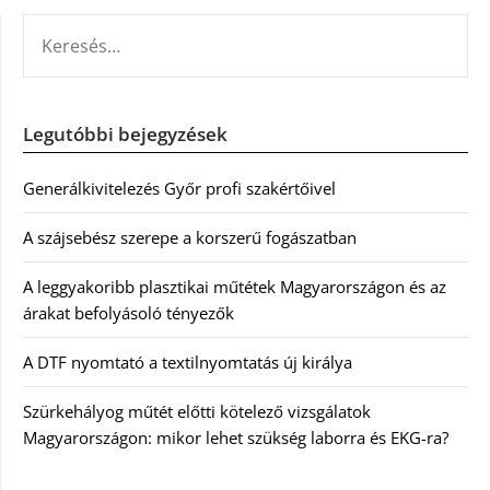
KERESÉS:
Legutóbbi bejegyzések
Generálkivitelezés Győr profi szakértőivel
A szájsebész szerepe a korszerű fogászatban
A leggyakoribb plasztikai műtétek Magyarországon és az
árakat befolyásoló tényezők
A DTF nyomtató a textilnyomtatás új királya
Szürkehályog műtét előtti kötelező vizsgálatok
Magyarországon: mikor lehet szükség laborra és EKG-ra?