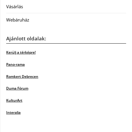
Vásárlás
Webáruház
Ajánlott oldalak:
Kerülj a térképre!
Pano-rama
Romkert Debrecen
Duma Fórum
KulturArt
Interalia