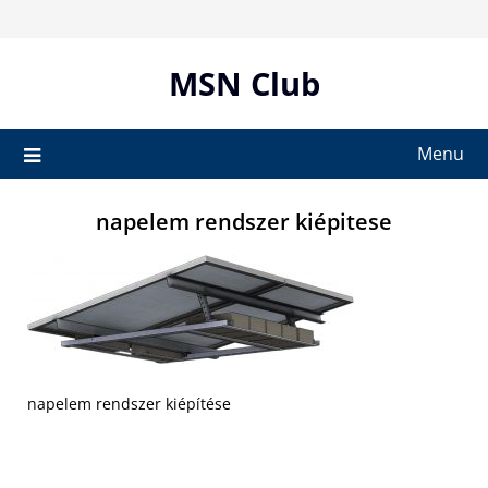
Skip
to
content
MSN Club
Menu
napelem rendszer kiépitese
napelem rendszer kiépítése