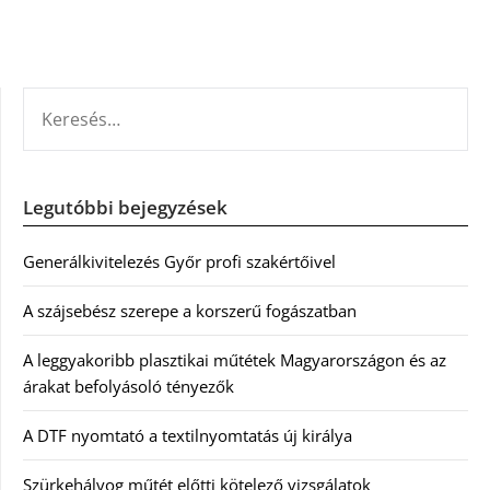
KERESÉS:
Legutóbbi bejegyzések
Generálkivitelezés Győr profi szakértőivel
A szájsebész szerepe a korszerű fogászatban
A leggyakoribb plasztikai műtétek Magyarországon és az
árakat befolyásoló tényezők
A DTF nyomtató a textilnyomtatás új királya
Szürkehályog műtét előtti kötelező vizsgálatok