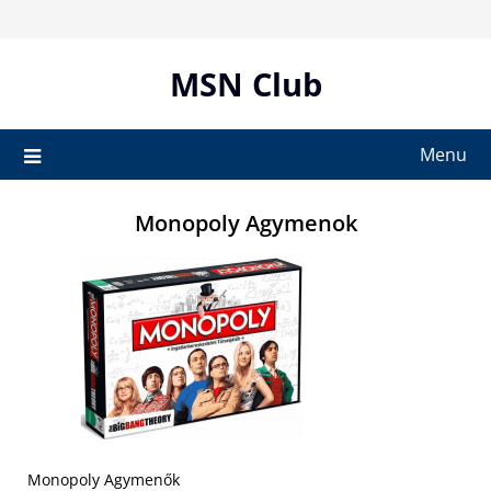
Skip
to
content
MSN Club
Menu
Monopoly Agymenok
Monopoly Agymenők