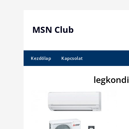
Skip
to
content
MSN Club
Kezdőlap
Kapcsolat
legkond