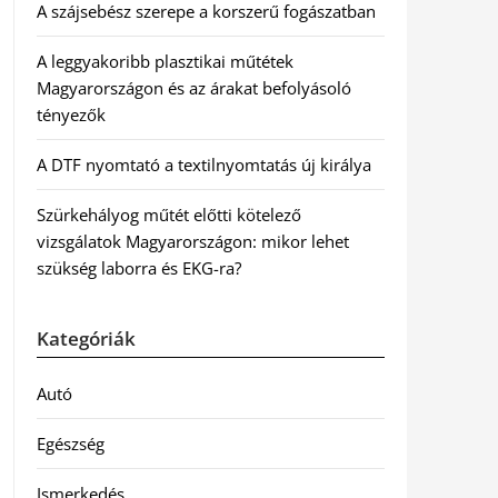
A szájsebész szerepe a korszerű fogászatban
A leggyakoribb plasztikai műtétek
Magyarországon és az árakat befolyásoló
tényezők
A DTF nyomtató a textilnyomtatás új királya
Szürkehályog műtét előtti kötelező
vizsgálatok Magyarországon: mikor lehet
szükség laborra és EKG-ra?
Kategóriák
Autó
Egészség
Ismerkedés