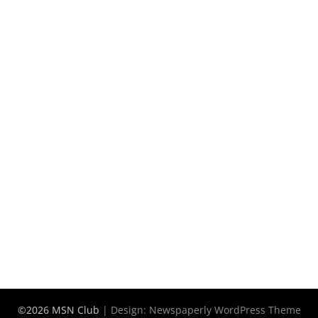
©2026 MSN Club
| Design:
Newspaperly WordPress Theme