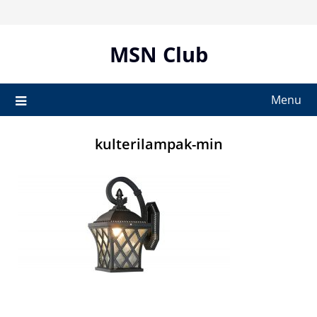
Skip
to
content
MSN Club
Menu
kulterilampak-min