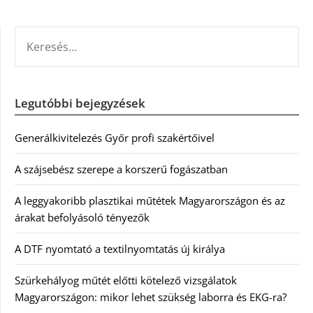
KERESÉS:
Legutóbbi bejegyzések
Generálkivitelezés Győr profi szakértőivel
A szájsebész szerepe a korszerű fogászatban
A leggyakoribb plasztikai műtétek Magyarországon és az
árakat befolyásoló tényezők
A DTF nyomtató a textilnyomtatás új királya
Szürkehályog műtét előtti kötelező vizsgálatok
Magyarországon: mikor lehet szükség laborra és EKG-ra?