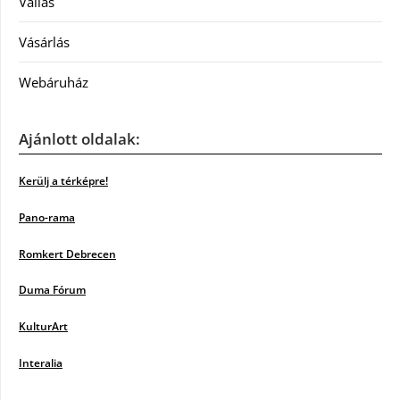
Vallás
Vásárlás
Webáruház
Ajánlott oldalak:
Kerülj a térképre!
Pano-rama
Romkert Debrecen
Duma Fórum
KulturArt
Interalia