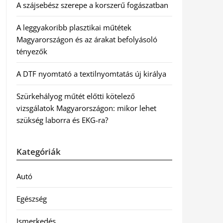
A szájsebész szerepe a korszerű fogászatban
A leggyakoribb plasztikai műtétek
Magyarországon és az árakat befolyásoló
tényezők
A DTF nyomtató a textilnyomtatás új királya
Szürkehályog műtét előtti kötelező
vizsgálatok Magyarországon: mikor lehet
szükség laborra és EKG-ra?
Kategóriák
Autó
Egészség
Ismerkedés