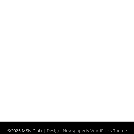
©2026 MSN Club
| Design:
Newspaperly WordPress Theme