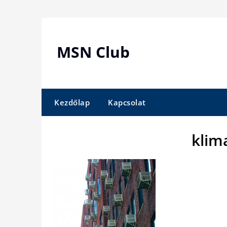
Skip
to
content
MSN Club
Kezdőlap
Kapcsolat
klim