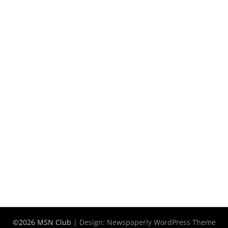
©2026 MSN Club
| Design:
Newspaperly WordPress Theme