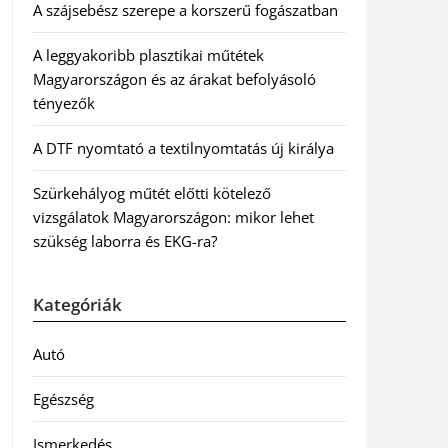
A szájsebész szerepe a korszerű fogászatban
A leggyakoribb plasztikai műtétek
Magyarországon és az árakat befolyásoló
tényezők
A DTF nyomtató a textilnyomtatás új királya
Szürkehályog műtét előtti kötelező
vizsgálatok Magyarországon: mikor lehet
szükség laborra és EKG-ra?
Kategóriák
Autó
Egészség
Ismerkedés