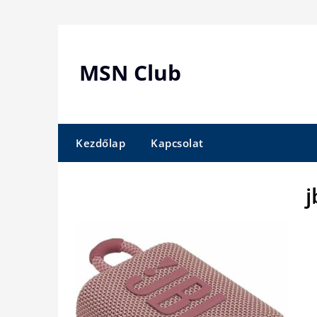
Skip
to
content
MSN Club
Kezdőlap
Kapcsolat
j