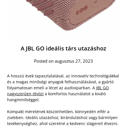
A JBL GO ideális társ utazáshoz
Posted on augusztus 27, 2023
A hosszú évek tapasztalatával, az innovatív technológiákkal
és a magas minőségi anyagok felhasználásával, a gyártó
folyamatosan emeli a lécet az audioiparban. A
JBL GO
nagyszerűen ötvözi
a komfortos használatot a kiváló
hangminőséggel.
Kompakt méretének köszönhetően, könnyedén elfér a
zsebben. Ideális utazáshoz, kiránduláshoz vagy bármilyen
tevékenységhez, ahol szeretné a kedvenc slágereit élvezni.