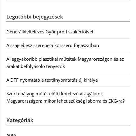
Legutóbbi bejegyzések
Generálkivitelezés Győr profi szakértőivel
A szájsebész szerepe a korszerű fogászatban
A leggyakoribb plasztikai műtétek Magyarországon és az
árakat befolyásoló tényezők
A DTF nyomtató a textilnyomtatás új királya
Szürkehályog műtét előtti kötelező vizsgálatok
Magyarországon: mikor lehet szükség laborra és EKG-ra?
Kategóriák
Autó