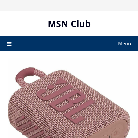
Skip
to
content
MSN Club
Menu