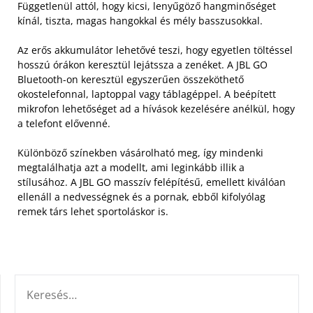
Függetlenül attól, hogy kicsi, lenyűgöző hangminőséget
kínál, tiszta, magas hangokkal és mély basszusokkal.
Az erős akkumulátor lehetővé teszi, hogy egyetlen töltéssel
hosszú órákon keresztül lejátssza a zenéket. A JBL GO
Bluetooth-on keresztül egyszerűen összeköthető
okostelefonnal, laptoppal vagy táblagéppel. A beépített
mikrofon lehetőséget ad a hívások kezelésére anélkül, hogy
a telefont elővenné.
Különböző színekben vásárolható meg, így mindenki
megtalálhatja azt a modellt, ami leginkább illik a
stílusához. A JBL GO masszív felépítésű, emellett kiválóan
ellenáll a nedvességnek és a pornak, ebből kifolyólag
remek társ lehet sportoláskor is.
KERESÉS: