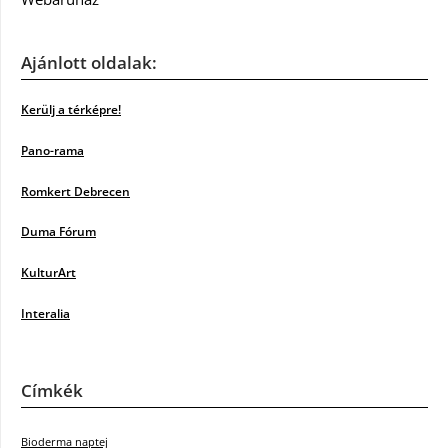
Ajánlott oldalak:
Kerülj a térképre!
Pano-rama
Romkert Debrecen
Duma Fórum
KulturArt
Interalia
Címkék
Bioderma naptej