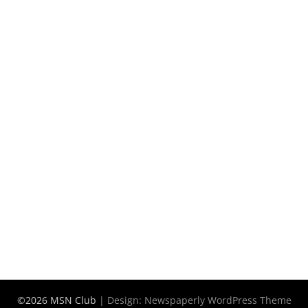
©2026 MSN Club
| Design:
Newspaperly WordPress Theme