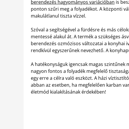
berendezés hagyományos variációban
is bes
ponton szűri meg a folyadékot. A központi vál
makulátlanul tiszta vízzel.
Szóval a segítségével a fürdésre és más célok
mentessé alakul át. A termék a szükséges ásv
berendezés ozmózisos változatai a konyhai iv
rendkívül egyszerűnek nevezhető. A konyhapul
A hatékonyságuk igencsak magas szintűnek m
nagyon fontos a folyadék megfelelő tisztaság
egy erre a célra való eszközt. A házi víztisz
abban az esetben, ha megfelelően karban van
életmód kialakításának érdekében!