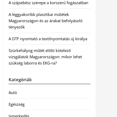
A szájsebész szerepe a korszerű fogászatban
A leggyakoribb plasztikai műtétek
Magyarországon és az árakat befolyásoló
tényezők
A DTF nyomtató a textilnyomtatás új királya
Szürkehályog műtét előtti kötelező
vizsgálatok Magyarországon: mikor lehet
szükség laborra és EKG-ra?
Kategóriák
Autó
Egészség
Ismerkedés