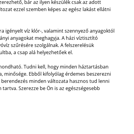
zerezhető, bár az ilyen készülék csak az adott
tozat ezzel szemben képes az egész lakást ellátni
ra igényelt víz klór-, valamint szennyező anyagoktól
ányi anyagokat meghagyja. A házi víztisztító
óvíz szűrésére szolgálnak. A felszerelésük
tba, a csap alá helyezhetőek el.
ondható. Tudni kell, hogy minden háztartásban
a, minősége. Ebből kifolyólag érdemes beszerezni
tító berendezés minden változata hasznos tud lenni
 tartva. Szerezze be Ön is az egészségesebb