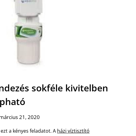
endezés sokféle kivitelben
pható
március 21, 2020
ezt a kényes feladatot. A
házi víztisztító