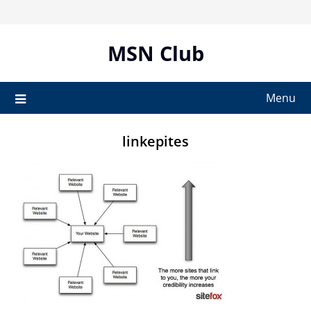
Skip
to
content
MSN Club
Menu
linkepites