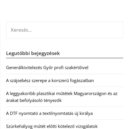
KERESÉS:
Legutóbbi bejegyzések
Generálkivitelezés Győr profi szakértőivel
A szájsebész szerepe a korszerű fogászatban
A leggyakoribb plasztikai műtétek Magyarországon és az
árakat befolyásoló tényezők
A DTF nyomtató a textilnyomtatás új királya
Szürkehályog műtét előtti kötelező vizsgálatok