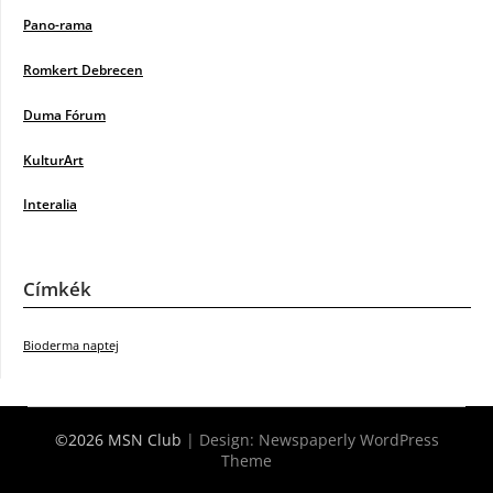
Pano-rama
Romkert Debrecen
Duma Fórum
KulturArt
Interalia
Címkék
Bioderma naptej
©2026 MSN Club
| Design:
Newspaperly WordPress
Theme