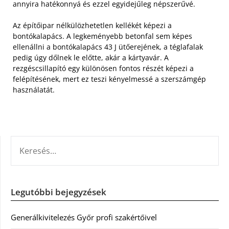
annyira hatékonnyá és ezzel egyidejűleg népszerűvé.
Az építőipar nélkülözhetetlen kellékét képezi a
bontókalapács. A legkeményebb betonfal sem képes
ellenállni a bontókalapács 43 J ütőerejének, a téglafalak
pedig úgy dőlnek le előtte, akár a kártyavár. A
rezgéscsillapító egy különösen fontos részét képezi a
felépítésének, mert ez teszi kényelmessé a szerszámgép
használatát.
KERESÉS:
Legutóbbi bejegyzések
Generálkivitelezés Győr profi szakértőivel