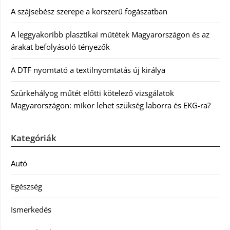
A szájsebész szerepe a korszerű fogászatban
A leggyakoribb plasztikai műtétek Magyarországon és az
árakat befolyásoló tényezők
A DTF nyomtató a textilnyomtatás új királya
Szürkehályog műtét előtti kötelező vizsgálatok
Magyarországon: mikor lehet szükség laborra és EKG-ra?
Kategóriák
Autó
Egészség
Ismerkedés