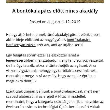
A bontókalapács előtt nincs akadály
Posted on augusztus 12, 2019
Ha egy áttörhetetlennek tűnő akadályt gördít elénk a sors,
akkor ideje előkapni az nagyágyút. A
bontókalapács
hatékonyan zúzza
szét azt, ami az útjába kerül.
Egy felújítás során ezzel az eszközzel lehet a
legegyszerűbben megszabadulni egy fal bizonyos részeitől,
de ha úgy tetszik, akkor eltűntethetjük az egészet. Arra
viszont vigyázzunk, nehogy egy tartófalnak essünk neki,
mert akkor megvan rá az esély, hogy az egész épületet
magunkra döntjük.
Ezért csak csínján bánjunk a bontókalapáccsal, mert nem
szabad alábecsülni az erejét! A Hitachi modellek
mondhatni, hogy a kategória csúcsát jelentik, amelyekbe az
évek során számos technológiai újítás került, ezért váltak