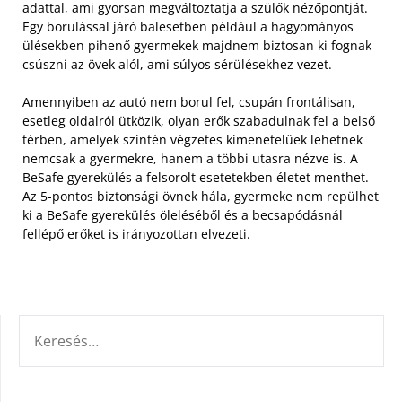
adattal, ami gyorsan megváltoztatja a szülők nézőpontját.
Egy borulással járó balesetben például a hagyományos
ülésekben pihenő gyermekek majdnem biztosan ki fognak
csúszni az övek alól, ami súlyos sérülésekhez vezet.
Amennyiben az autó nem borul fel, csupán frontálisan,
esetleg oldalról ütközik, olyan erők szabadulnak fel a belső
térben, amelyek szintén végzetes kimenetelűek lehetnek
nemcsak a gyermekre, hanem a többi utasra nézve is. A
BeSafe gyerekülés a felsorolt esetetekben életet menthet.
Az 5-pontos biztonsági övnek hála, gyermeke nem repülhet
ki a BeSafe gyerekülés öleléséből és a becsapódásnál
fellépő erőket is irányozottan elvezeti.
KERESÉS: