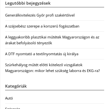
Legutóbbi bejegyzések
Generálkivitelezés Győr profi szakértőivel
A szájsebész szerepe a korszerű fogászatban
A leggyakoribb plasztikai műtétek Magyarországon és az
árakat befolyásoló tényezők
A DTF nyomtató a textilnyomtatás új királya
Szürkehályog műtét előtti kötelező vizsgálatok
Magyarországon: mikor lehet szükség laborra és EKG-ra?
Kategóriák
Autó