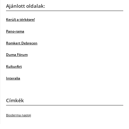
Ajánlott oldalak:
Kerülj a térképre!
Pano-rama
Romkert Debrecen
Duma Fórum
KulturArt
Interalia
Címkék
Bioderma naptej