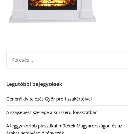
KERESÉS:
Legutóbbi bejegyzések
Generálkivitelezés Győr profi szakértőivel
A szájsebész szerepe a korszerű fogászatban
A leggyakoribb plasztikai műtétek Magyarországon és az
árakat befolyásoló tényezők