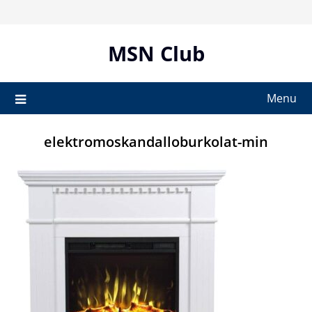
Skip
to
content
MSN Club
Menu
elektromoskandalloburkolat-min