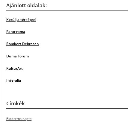
Ajánlott oldalak:
Kerülj a térképre!
Pano-rama
Romkert Debrecen
Duma Fórum
KulturArt
Interalia
Címkék
Bioderma naptej