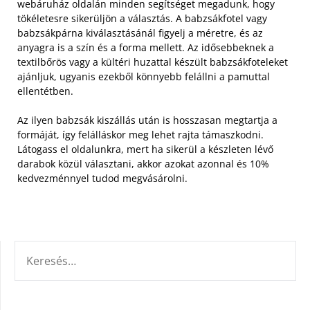
webáruház oldalán minden segítséget megadunk, hogy
tökéletesre sikerüljön a választás.
A babzsákfotel vagy
babzsákpárna kiválasztásánál figyelj a méretre, és az
anyagra is a szín és a forma mellett. Az idősebbeknek a
textilbőrös vagy a kültéri huzattal készült babzsákfoteleket
ajánljuk, ugyanis ezekből könnyebb felállni a pamuttal
ellentétben.
Az ilyen babzsák kiszállás után is hosszasan megtartja a
formáját, így felálláskor meg lehet rajta támaszkodni.
Látogass el oldalunkra, mert ha sikerül a készleten lévő
darabok közül választani, akkor azokat azonnal és 10%
kedvezménnyel tudod megvásárolni.
KERESÉS: