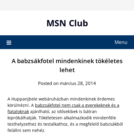
Skip
to
content
MSN Club
Menu
A babzsákfotel mindenkinek tökéletes
lehet
Posted on március 28, 2014
A Huppanjbele webáruházban mindenkinek érdemes
körülnézni. A
babzsákfotel nem csak a gyerekeknek és a
fiataloknak
ajánlható, az idősebbek is bátran
kipróbálhatják. Tökéletesen alkalmazkodik mindenféle
testhelyzethez és testalkathoz, és a megfelelő babzsákból
felállni sem nehéz.