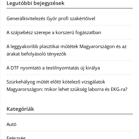
Legutóbbi bejegyzések
Generálkivitelezés Győr profi szakértőivel
A szájsebész szerepe a korszerű fogászatban
A leggyakoribb plasztikai műtétek Magyarországon és az
árakat befolyásoló tényezők
A DTF nyomtató a textilnyomtatás új királya
Szürkehályog műtét előtti kötelező vizsgálatok
Magyarországon: mikor lehet szükség laborra és EKG-ra?
Kategóriák
Autó
Egészség