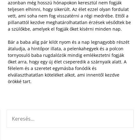
azonban még hosszú hónapokon keresztül nem fogják
teljesen elhinni, hogy sikerült. Az élet ezzel olyan fordulat
vett, ami soha nem fog visszatérni a régi medrébe. Ettől a
pillanattól kezdve meghatárolhatatlan érzések vésődtek be
a szülőkbe, amelyek el fogják őket kísérni minden nap.
Bár a baba alig pár kilót nyom és a nap legnagyobb részét
átaludja, a hintőpor illata, a pelenkahegyek és a polcon
tornyosuló baba rugdalózók mindig emlékeztetni fogják
őket arra, hogy egy új élet cseperedik a szárnyaik alatt. A
félelem és a szeretet egymásba fonódik és
elválaszthatatlan köteléket alkot, ami innentől kezdve
örökké tart.
KERESÉS: