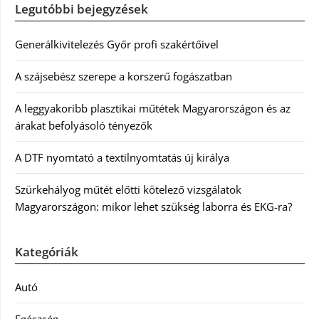
Legutóbbi bejegyzések
Generálkivitelezés Győr profi szakértőivel
A szájsebész szerepe a korszerű fogászatban
A leggyakoribb plasztikai műtétek Magyarországon és az
árakat befolyásoló tényezők
A DTF nyomtató a textilnyomtatás új királya
Szürkehályog műtét előtti kötelező vizsgálatok
Magyarországon: mikor lehet szükség laborra és EKG-ra?
Kategóriák
Autó