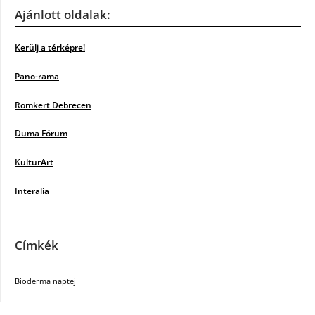
Ajánlott oldalak:
Kerülj a térképre!
Pano-rama
Romkert Debrecen
Duma Fórum
KulturArt
Interalia
Címkék
Bioderma naptej